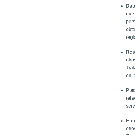
Dat
que 
pers
obte
regi
Res
otro
Trat
en l
Pla
rela
serv
Enc
otro