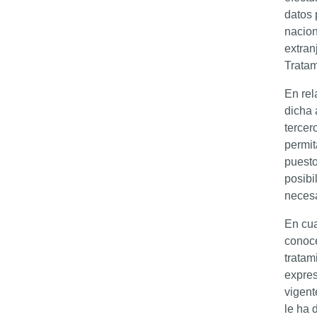
datos 
nacion
extran
Tratam
En rel
dicha 
tercer
permit
puesto
posibi
necesa
En cua
conoce
tratam
expres
vigent
le ha 