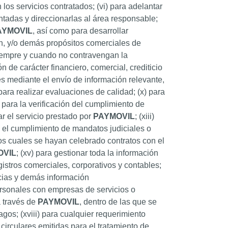
 los servicios contratados; (vi) para adelantar
ntadas y direccionarlas al área responsable;
AYMOVIL
, así como para desarrollar
ón, y/o demás propósitos comerciales de
 siempre y cuando no contravengan la
n de carácter financiero, comercial, crediticio
les mediante el envío de información relevante,
ara realizar evaluaciones de calidad; (x) para
) para la verificación del cumplimiento de
ar el servicio prestado por
PAYMOVIL
; (xiii)
ra el cumplimiento de mandatos judiciales o
los cuales se hayan celebrado contratos con el
OVIL
; (xv) para gestionar toda la información
gistros comerciales, corporativos y contables;
icias y demás información
personales con empresas de servicios o
a través de
PAYMOVIL
, dentro de las que se
gos; (xviii) para cualquier requerimiento
irculares emitidas para el tratamiento de