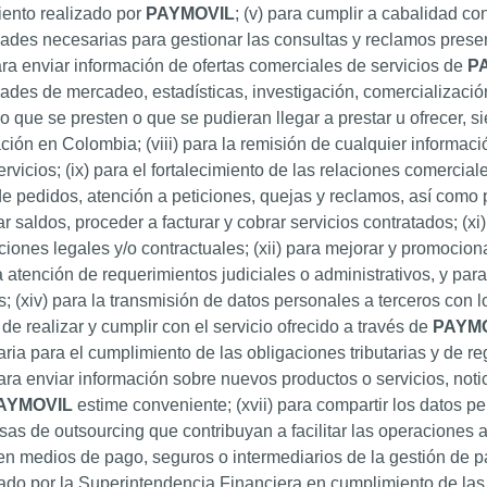
iento realizado por
PAYMOVIL
; (v) para cumplir a cabalidad con
dades necesarias para gestionar las consultas y reclamos prese
para enviar información de ofertas comerciales de servicios de
P
dades de mercadeo, estadísticas, investigación, comercializaci
io que se presten o que se pudieran llegar a prestar u ofrecer,
ación en Colombia; (viii) para la remisión de cualquier informació
ervicios; (ix) para el fortalecimiento de las relaciones comercia
e pedidos, atención a peticiones, quejas y reclamos, así como p
car saldos, proceder a facturar y cobrar servicios contratados; (xi
ciones legales y/o contractuales; (xii) para mejorar y promocion
a atención de requerimientos judiciales o administrativos, y pa
s; (xiv) para la transmisión de datos personales a terceros con 
 de realizar y cumplir con el servicio ofrecido a través de
PAYM
ria para el cumplimiento de las obligaciones tributarias y de re
para enviar información sobre nuevos productos o servicios, not
AYMOVIL
estime conveniente; (xvii) para compartir los datos 
as de outsourcing que contribuyan a facilitar las operaciones 
en medios de pago, seguros o intermediarios de la gestión de pa
ado por la Superintendencia Financiera en cumplimiento de las c