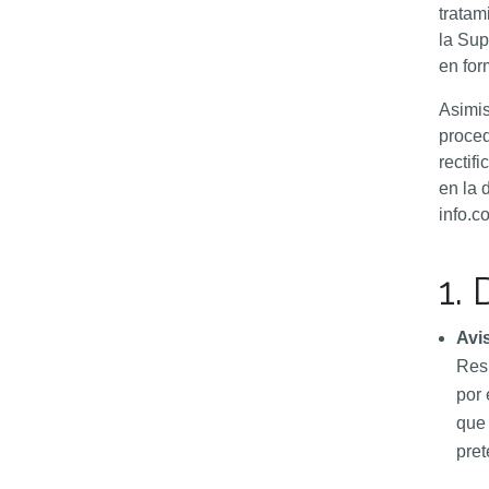
tratam
la Sup
en for
Asimis
proced
rectif
en la 
info.c
1.
Avi
Resp
por 
que 
pret