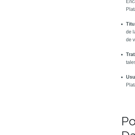
Enca
Plat
Titu
de l
de v
Tra
tale
Usu
Plat
Po