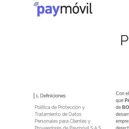
Ir al contenido
P
Con el
1. Definiciones
que
P
Política de Protección y
de
BO
Tratamiento de Datos
desarr
Personales para Clientes y
empres
Proveedores de Paymóvil S.A.S.
derech