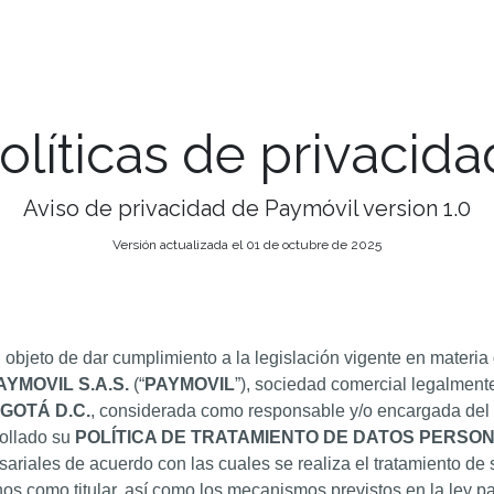
Tarifas
Cobrar
Casos de Uso
Nosotr
olíticas de privacida
Aviso de privacidad de Paymóvil version 1.0
Versión actualizada el 01 de octubre de 2025
 objeto de dar cumplimiento a la legislación vigente en materia
AYMOVIL S.A.S.
(“
PAYMOVIL
”), sociedad comercial legalmente
GOTÁ D.C.
, considerada como responsable y/o encargada del 
ollado su
POLÍTICA DE TRATAMIENTO DE DATOS PERSO
ariales de acuerdo con las cuales se realiza el tratamiento de su
os como titular, así como los mecanismos previstos en la ley par