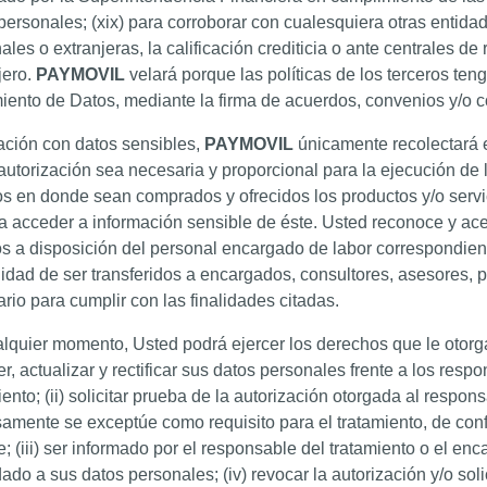
personales; (xix) para corroborar con cualesquiera otras entidad
ales o extranjeras, la calificación crediticia o ante centrales de 
jero.
PAYMOVIL
velará porque las políticas de los terceros ten
iento de Datos, mediante la firma de acuerdos, convenios y/o c
ación con datos sensibles,
PAYMOVIL
únicamente recolectará e
autorización sea necesaria y proporcional para la ejecución de l
os en donde sean comprados y ofrecidos los productos y/o servi
a acceder a información sensible de éste. Usted reconoce y ac
s a disposición del personal encargado de labor correspondiente
lidad de ser transferidos a encargados, consultores, asesores, 
rio para cumplir con las finalidades citadas.
lquier momento, Usted podrá ejercer los derechos que le otorga l
r, actualizar y rectificar sus datos personales frente a los res
iento; (ii) solicitar prueba de la autorización otorgada al respo
amente se exceptúe como requisito para el tratamiento, de confo
e; (iii) ser informado por el responsable del tratamiento o el enc
dado a sus datos personales; (iv) revocar la autorización y/o sol