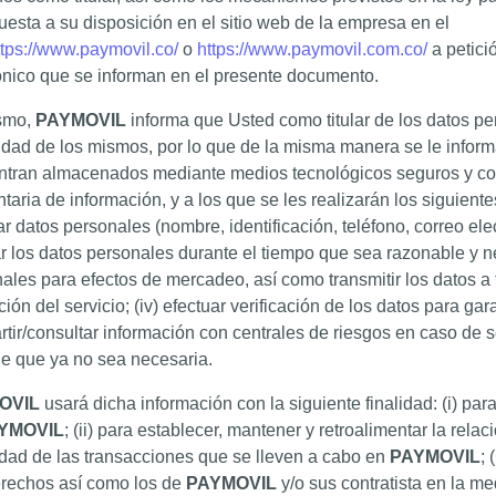
uesta a su disposición en el sitio web de la empresa en el
ttps://www.paymovil.co/
o
https://www.paymovil.com.co/
a petició
ónico que se informan en el presente documento.
smo,
PAYMOVIL
informa que Usted como titular de los datos per
idad de los mismos, por lo que de la misma manera se le infor
tran almacenados mediante medios tecnológicos seguros y confi
ntaria de información, y a los que se les realizarán los siguiente
car datos personales (nombre, identificación, teléfono, correo elec
ar los datos personales durante el tiempo que sea razonable y nece
ales para efectos de mercadeo, así como transmitir los datos a 
ción del servicio; (iv) efectuar verificación de los datos para ga
tir/consultar información con centrales de riesgos en caso de se
e que ya no sea necesaria.
OVIL
usará dicha información con la siguiente finalidad: (i) p
YMOVIL
; (ii) para establecer, mantener y retroalimentar la relaci
dad de las transacciones que se lleven a cabo en
PAYMOVIL
; 
rechos así como los de
PAYMOVIL
y/o sus contratista en la m