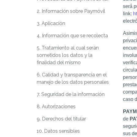
será p
2. Información sobre Paymóvil
link:
h
electr
3. Aplicación
Asimi
4. Información que se recolecta
privac
5. Tratamiento al cual serán
encuen
sometidos los datos y la
involu
finalidad del mismo
verifi
circul
6. Calidad y transparencia en el
person
manejo de los datos personales
presta
compar
7. Seguridad de la información
caso d
8. Autorizaciones
PAYM
9. Derechos del titular
de
PA
seguri
10. Datos sensibles
sus de