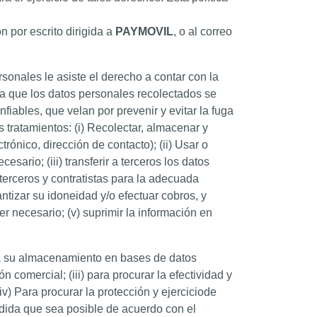
n por escrito dirigida a
PAYMOVIL
, o al correo
sonales le asiste el derecho a contar con la
ma que los datos personales recolectados se
ables, que velan por prevenir y evitar la fuga
s tratamientos: (i) Recolectar, almacenar y
trónico, dirección de contacto); (ii) Usar o
sario; (iii) transferir a terceros los datos
terceros y contratistas para la adecuada
rantizar su idoneidad y/o efectuar cobros, y
r necesario; (v) suprimir la información en
ara su almacenamiento en bases de datos
ón comercial; (iii) para procurar la efectividad y
(iv) Para procurar la protección y ejerciciode
edida que sea posible de acuerdo con el