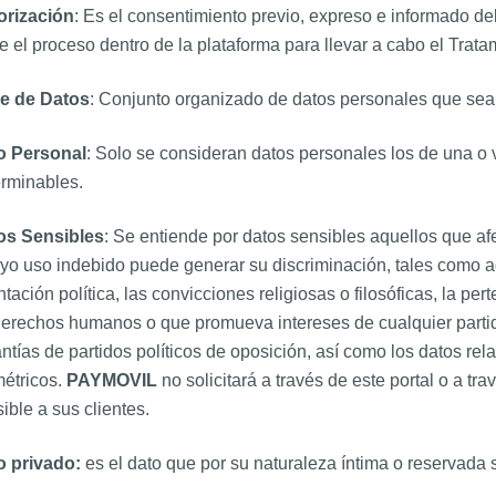
orización
: Es el consentimiento previo, expreso e informado del
ie el proceso dentro de la plataforma para llevar a cabo el Tra
e de Datos
: Conjunto organizado de datos personales que sea 
o Personal
: Solo se consideran datos personales los de una o
rminables.
os Sensibles
: Se entiende por datos sensibles aquellos que afe
yo uso indebido puede generar su discriminación, tales como aqu
ntación política, las convicciones religiosas o filosóficas, la pe
erechos humanos o que promueva intereses de cualquier partido
ntías de partidos políticos de oposición, así como los datos relat
étricos.
PAYMOVIL
no solicitará a través de este portal o a tr
ible a sus clientes.
o privado:
es el dato que por su naturaleza íntima o reservada só