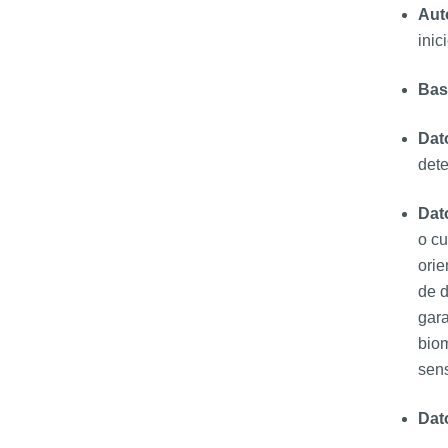
Aut
inic
Bas
Dat
dete
Dat
o cu
orie
de d
gara
biom
sens
Dat