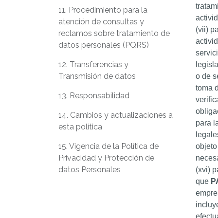
tratam
11. Procedimiento para la
activi
atención de consultas y
(vii) 
reclamos sobre tratamiento de
activi
datos personales (PQRS)
servic
12. Transferencias y
legisl
Transmisión de datos
o de s
toma d
13. Responsabilidad
verifi
obliga
14. Cambios y actualizaciones a
para l
esta política
legale
15. Vigencia de la Política de
objeto
Privacidad y Protección de
necesa
datos Personales
(xvi) 
que
P
empres
incluy
efectu