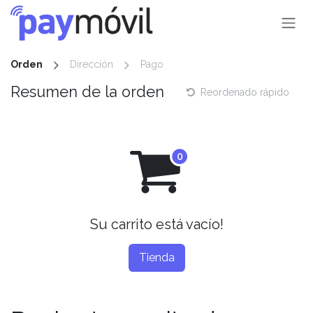
Ir al contenido
Orden
Dirección
Pago
Resumen de la orden
Reordenado rápido
Su carrito está vacío!
Tienda